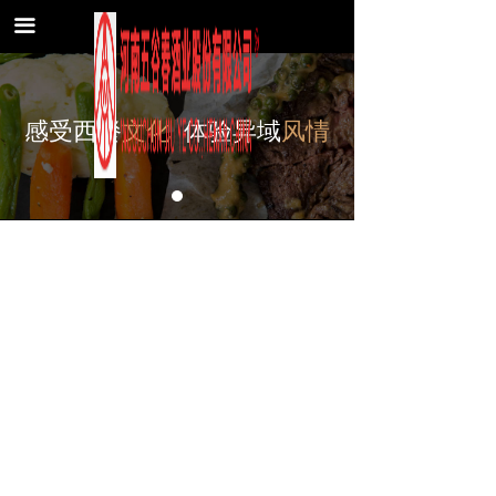
首页
끀
关于我们
热门菜品
感受西餐
文化
体验异域
风情
新闻中心
联系我们