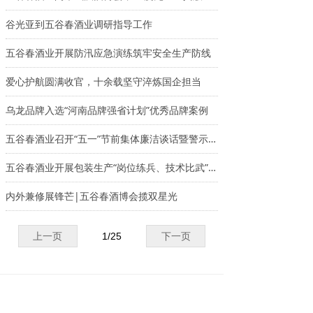
谷光亚到五谷春酒业调研指导工作
五谷春酒业开展防汛应急演练筑牢安全生产防线
爱心护航圆满收官，十余载坚守淬炼国企担当
乌龙品牌入选“河南品牌强省计划”优秀品牌案例
五谷春酒业召开“五一”节前集体廉洁谈话暨警示教育大会
五谷春酒业开展包装生产“岗位练兵、技术比武”技能竞赛
内外兼修展锋芒|五谷春酒博会揽双星光
上一页
1
/
25
下一页