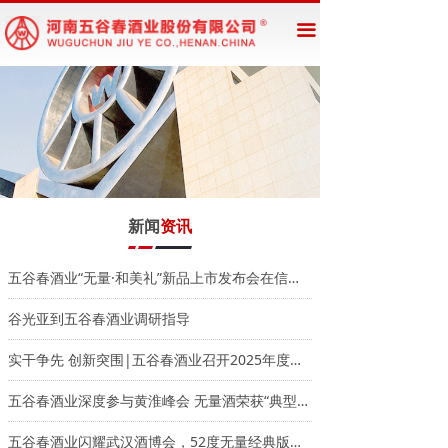
网站首页
끀
企业概况
新闻资讯
公告公示
产品展示
新闻
资讯
五谷春酒业“无量·和美礼”新品上市发布会在信阳圆满举办
谷光亚到五谷春酒业调研指导
实干争先 创新突围|五谷春酒业召开2025年度工作总结大会
五谷春酒业深度参与黄淮峰会 无量酒荣获“典型风格产品”
五谷春酒业闪耀武汉酒博会，52度无量经典版斩获“天觥奖”银奖